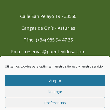
Calle San Pelayo 19 - 33550
Cangas de Onís - Asturias
Tfno: (+34) 985 94 47 35
Email: reservas@puentevidosa.com
Utilizamos cookies para optimizar nuestro sitio web y nuestro servicio.
Acepto
Denegar
© Apartamentos El Beyu -
Aviso Legal
|
Política de Privacidad
Preferencias
Política de Cookies
|
Condiciones de