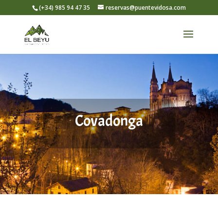
Skip
(+34) 985 94 47 35
reservas@puentevidosa.com
to
content
Covadonga